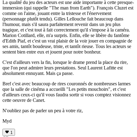
La qualité du jeu des acteurs est une aide importante à cette presque-
immersion (qui rappelle "The man from Earth"). François Cluzet est
comme on l'aime, jouant entre la tristesse et l'énervement
(personnage plutôt tendu). Gilles Lellouche fait beaucoup dans
l'humour, mais s'il saura parfaitement revenir dans un jeu plus
tragique, et c'est tout à fait correctement qu'il s'impose à la caméra.
Marion Cotillard, elle, m'a surpris. Enfin, elle se libère du fantôme
d'Edith Piaf, et c'est un vrai plaisir de la voir jouer en compagnie de
ses amis, tantôt boudeuse, triste, et tantôt rieuse. Tous les acteurs se
sentent bien entre eux et jouent pour notre bonheur.
C'est d'ailleurs vers la fin, lorsque le drame prend la place du rire,
que l'on peut admirer leurs prestations. Seul Laurent Lafitte est
absolument ennuyant. Mais ça passe.
Bref c'est avec beaucoup de rires couronnés de nombreuses larmes
que la salle de cinéma a accueilli "Les petits mouchoirs", et c'est
d'ailleurs ceux-ci qu'il vous faudra sortir si vous comptez visionnez
cette oeuvre de Canet.
N'oubliez pas de parler un peu à votre riz,
Myd
1