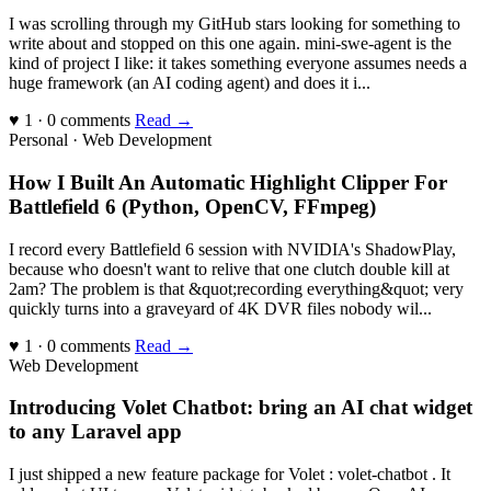
I was scrolling through my GitHub stars looking for something to
write about and stopped on this one again. mini-swe-agent is the
kind of project I like: it takes something everyone assumes needs a
huge framework (an AI coding agent) and does it i...
♥ 1 · 0 comments
Read →
Personal · Web Development
How I Built An Automatic Highlight Clipper For
Battlefield 6 (Python, OpenCV, FFmpeg)
I record every Battlefield 6 session with NVIDIA's ShadowPlay,
because who doesn't want to relive that one clutch double kill at
2am? The problem is that &quot;recording everything&quot; very
quickly turns into a graveyard of 4K DVR files nobody wil...
♥ 1 · 0 comments
Read →
Web Development
Introducing Volet Chatbot: bring an AI chat widget
to any Laravel app
I just shipped a new feature package for Volet : volet-chatbot . It