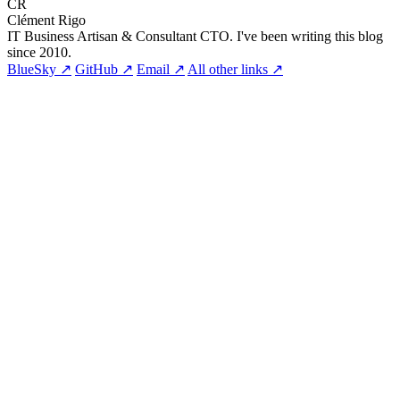
CR
Clément Rigo
IT Business Artisan & Consultant CTO. I've been writing this blog
since 2010.
BlueSky ↗
GitHub ↗
Email ↗
All other links ↗