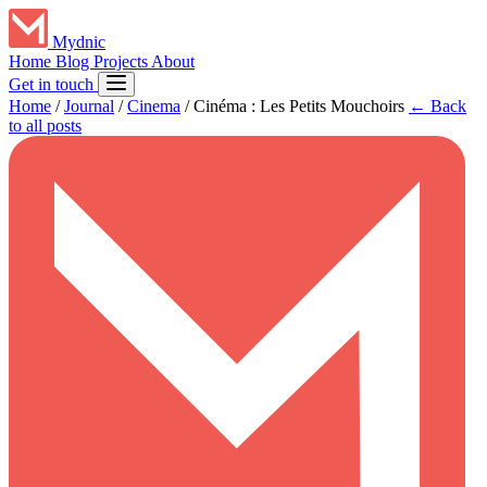
Mydnic
Home
Blog
Projects
About
Get in touch
Home
/
Journal
/
Cinema
/
Cinéma : Les Petits Mouchoirs
← Back
to all posts