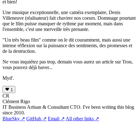
et bien!
Une musique exceptionnelle, une caméra exemplaire, Denis
Villeneuve (réalisateur) fait chavirer nos coeurs. Dommage pourtant
que le film puisse manquer de rythme par moment, mais dans
l'ensemble, c'est une merveille très prenante.
"Un très beau film" comme on le dit couramment, mais aussi une
intense réflexion sur la puissance des sentiments, des promesses et
de la destruction.
Ne vous inquiétez pas trop, demain vous aurez un article sur Tron,
vous pouvez déjà baver...
Myd'.
1
CR
Clément Rigo
IT Business Artisan & Consultant CTO. I've been writing this blog
since 2010.
BlueSky ↗
GitHub ↗
Email ↗
All other links ↗