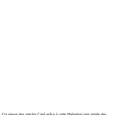
Un retour des articles Ciné grâce à cette libération tant aimée des