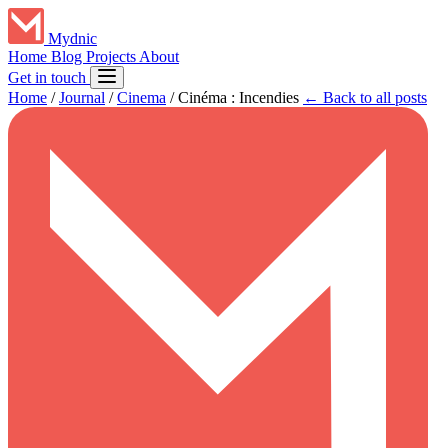
Mydnic
Home
Blog
Projects
About
Get in touch
Home
/
Journal
/
Cinema
/
Cinéma : Incendies
← Back to all posts