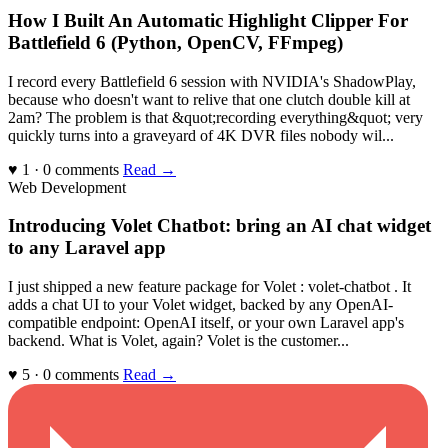
How I Built An Automatic Highlight Clipper For
Battlefield 6 (Python, OpenCV, FFmpeg)
I record every Battlefield 6 session with NVIDIA's ShadowPlay,
because who doesn't want to relive that one clutch double kill at
2am? The problem is that &quot;recording everything&quot; very
quickly turns into a graveyard of 4K DVR files nobody wil...
♥ 1 · 0 comments
Read →
Web Development
Introducing Volet Chatbot: bring an AI chat widget
to any Laravel app
I just shipped a new feature package for Volet : volet-chatbot . It
adds a chat UI to your Volet widget, backed by any OpenAI-
compatible endpoint: OpenAI itself, or your own Laravel app's
backend. What is Volet, again? Volet is the customer...
♥ 5 · 0 comments
Read →