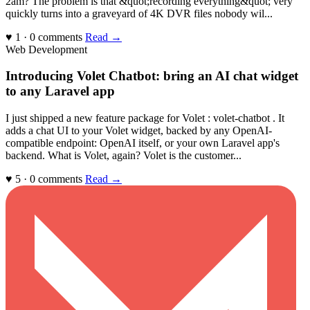
2am? The problem is that &quot;recording everything&quot; very
quickly turns into a graveyard of 4K DVR files nobody wil...
♥ 1 · 0 comments
Read →
Web Development
Introducing Volet Chatbot: bring an AI chat widget
to any Laravel app
I just shipped a new feature package for Volet : volet-chatbot . It
adds a chat UI to your Volet widget, backed by any OpenAI-
compatible endpoint: OpenAI itself, or your own Laravel app's
backend. What is Volet, again? Volet is the customer...
♥ 5 · 0 comments
Read →