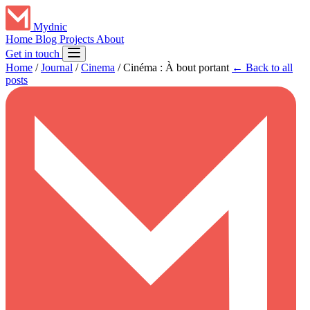
Mydnic
Home
Blog
Projects
About
Get in touch
Home
/
Journal
/
Cinema
/
Cinéma : À bout portant
← Back to all
posts