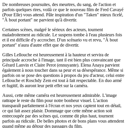
De nombreuses poursuites, des meurtres, du sang, de l'action et
parfois quelques rires, voilà ce que le nouveau film de Fred Cavayé
(Pour Elle) vous attend. Pâle inspiration d'un "Taken" mieux ficelé,
"À bout portant" ne parvient qu'à divertir.
Certaines scènes, malgré le sérieux des acteurs, tournent
maladroitement au ridicule. Le suspens tombe à l'eau plusieurs fois
et il est difficile d'y accrocher. D'un scénario vu et revu, "À bout
portant" n'aura d'autre effet que de divertir.
Gilles Lellouche est heureusement à la hauteur et servira de
principale accroche à l'image, tant il est bien plus convaincant que
Gérard Lanvin et Claire Perot (ennuyante). Elena Anaya parvient
également à nous toucher dans sa peur et sa désespérance. Même si
parfois on se pose des questions à propos du jeu d'acteur, celui entre
Lellouche et Roschdy Zem est tout à fait respectable. En duo armé
et fugitif, ils auront leur petit effet sur la caméra.
Aussi, cette même caméra est heureusement admirable. L'image
rattrape le reste du film pour notre bonheur visuel. L'action
transparaît parfaitement à l'écran et nos yeux captent tout en détail,
ce qui fait assez plaisir. Dommage que cette même action soit
entrecoupée par des scènes qui, comme dit plus haut, tournent
parfois au ridicule. De belles photos et de bons plans vous attendent
quand même au détour des passages du film.