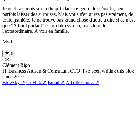
Je ne dirais mots sur la fin qui, dans ce genre de scénario, peut
parfois laisser des surprises. Mais vous n'en aurez pas vraiment, de
toute manière. Je ne trouve pas grand chose d'autre à dire si ce n'est
que "À bout portant" est un film sympa, mais loin de
l'extraordinaire. À voir en famille.
Myd
6
CR
Clément Rigo
IT Business Artisan & Consultant CTO. I've been writing this blog
since 2010.
BlueSky ↗
GitHub ↗
Email ↗
All other links ↗