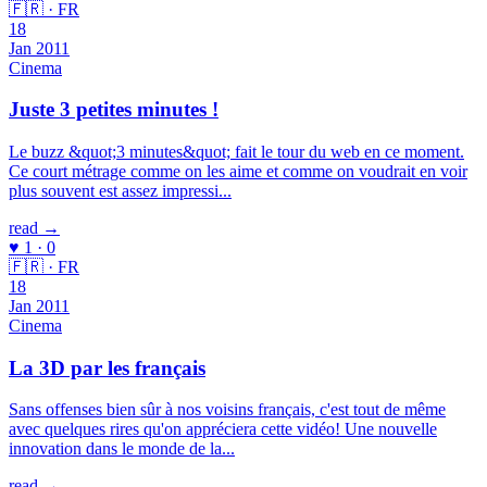
🇫🇷 · FR
18
Jan 2011
Cinema
Juste 3 petites minutes !
Le buzz &quot;3 minutes&quot; fait le tour du web en ce moment.
Ce court métrage comme on les aime et comme on voudrait en voir
plus souvent est assez impressi...
read →
♥ 1 · 0
🇫🇷 · FR
18
Jan 2011
Cinema
La 3D par les français
Sans offenses bien sûr à nos voisins français, c'est tout de même
avec quelques rires qu'on appréciera cette vidéo! Une nouvelle
innovation dans le monde de la...
read →