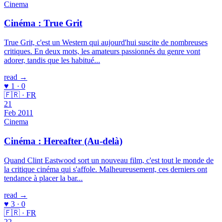
Cinema
Cinéma : True Grit
True Grit, c'est un Western qui aujourd'hui suscite de nombreuses
critiques. En deux mots, les amateurs passionnés du genre vont
adorer, tandis que les habitué...
read →
♥ 1 · 0
🇫🇷 · FR
21
Feb 2011
Cinema
Cinéma : Hereafter (Au-delà)
Quand Clint Eastwood sort un nouveau film, c'est tout le monde de
la critique cinéma qui s'affole. Malheureusement, ces derniers ont
tendance à placer la bar...
read →
♥ 3 · 0
🇫🇷 · FR
22