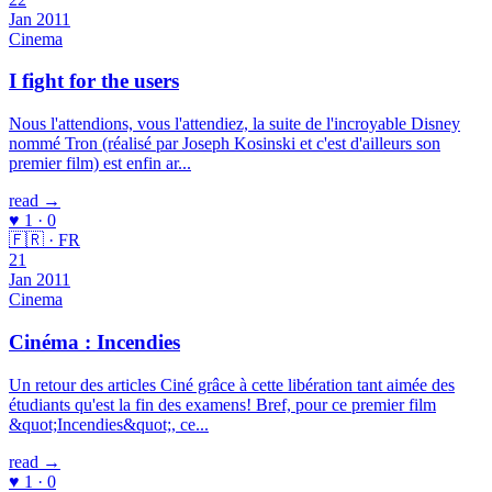
Jan 2011
Cinema
I fight for the users
Nous l'attendions, vous l'attendiez, la suite de l'incroyable Disney
nommé Tron (réalisé par Joseph Kosinski et c'est d'ailleurs son
premier film) est enfin ar...
read →
♥ 1 · 0
🇫🇷 · FR
21
Jan 2011
Cinema
Cinéma : Incendies
Un retour des articles Ciné grâce à cette libération tant aimée des
étudiants qu'est la fin des examens! Bref, pour ce premier film
&quot;Incendies&quot;, ce...
read →
♥ 1 · 0