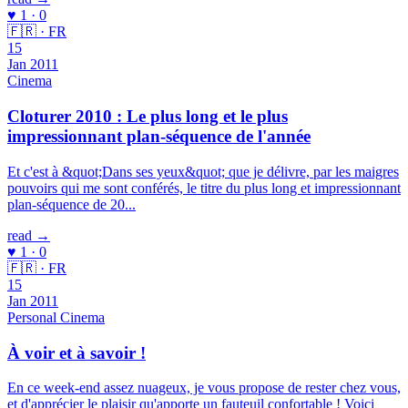
♥ 1 · 0
🇫🇷 · FR
15
Jan 2011
Cinema
Cloturer 2010 : Le plus long et le plus
impressionnant plan-séquence de l'année
Et c'est à &quot;Dans ses yeux&quot; que je délivre, par les maigres
pouvoirs qui me sont conférés, le titre du plus long et impressionnant
plan-séquence de 20...
read →
♥ 1 · 0
🇫🇷 · FR
15
Jan 2011
Personal
Cinema
À voir et à savoir !
En ce week-end assez nuageux, je vous propose de rester chez vous,
et d'apprécier le plaisir qu'apporte un fauteuil confortable ! Voici