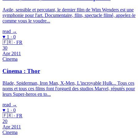
Agile, sensible et percutant, le dernier film de Wim Wenders est une
symphonie pour l'art. Documentaire, film, spectacle filmé, appelez-le
comme vous le voudre...
read →
♥ 1 · 0
🇫🇷 · FR
30
Apr 2011
Cinema
Cinema : Thor
Blade, Spiderman, Iron Man, X-Men, L'incroyable Hulk... Tous ces
noms et tous ces films font l'orgueil des studios Marvel, réputés pour
leurs Super-heros en to...
read →
♥ 1 · 0
🇫🇷 · FR
20
Apr 2011
Cinema