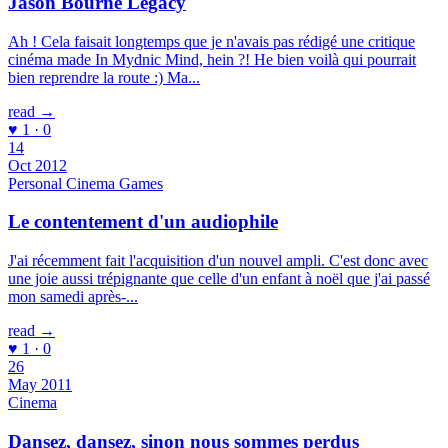
Jason Bourne Legacy
Ah ! Cela faisait longtemps que je n'avais pas rédigé une critique
cinéma made In Mydnic Mind, hein ?! He bien voilà qui pourrait
bien reprendre la route :) Ma...
read →
♥ 1 · 0
14
Oct 2012
Personal
Cinema
Games
Le contentement d'un audiophile
J'ai récemment fait l'acquisition d'un nouvel ampli. C'est donc avec
une joie aussi trépignante que celle d'un enfant à noël que j'ai passé
mon samedi après-...
read →
♥ 1 · 0
26
May 2011
Cinema
Dansez, dansez, sinon nous sommes perdus