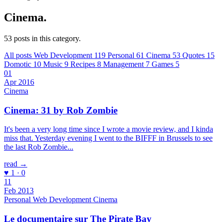
Cinema
.
53 posts in this category.
All posts
Web Development
119
Personal
61
Cinema
53
Quotes
15
Domotic
10
Music
9
Recipes
8
Management
7
Games
5
01
Apr 2016
Cinema
Cinema: 31 by Rob Zombie
It's been a very long time since I wrote a movie review, and I kinda
miss that. Yesterday evening I went to the BIFFF in Brussels to see
the last Rob Zombie...
read →
♥ 1 · 0
11
Feb 2013
Personal
Web Development
Cinema
Le documentaire sur The Pirate Bay