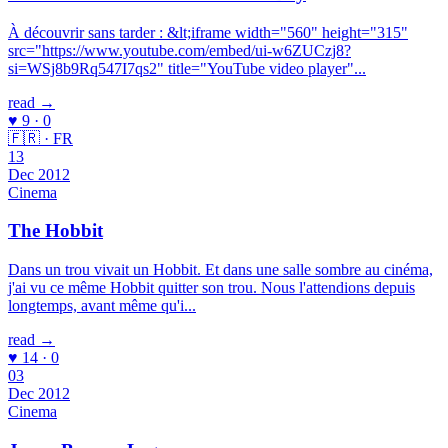
À découvrir sans tarder : &lt;iframe width="560" height="315"
src="https://www.youtube.com/embed/ui-w6ZUCzj8?
si=WSj8b9Rq547I7qs2" title="YouTube video player"...
read →
♥ 9 · 0
🇫🇷 · FR
13
Dec 2012
Cinema
The Hobbit
Dans un trou vivait un Hobbit. Et dans une salle sombre au cinéma,
j'ai vu ce même Hobbit quitter son trou. Nous l'attendions depuis
longtemps, avant même qu'i...
read →
♥ 14 · 0
03
Dec 2012
Cinema