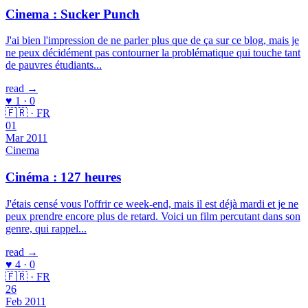
Cinema : Sucker Punch
J'ai bien l'impression de ne parler plus que de ça sur ce blog, mais je
ne peux décidément pas contourner la problématique qui touche tant
de pauvres étudiants...
read →
♥ 1 · 0
🇫🇷 · FR
01
Mar 2011
Cinema
Cinéma : 127 heures
J'étais censé vous l'offrir ce week-end, mais il est déjà mardi et je ne
peux prendre encore plus de retard. Voici un film percutant dans son
genre, qui rappel...
read →
♥ 4 · 0
🇫🇷 · FR
26
Feb 2011