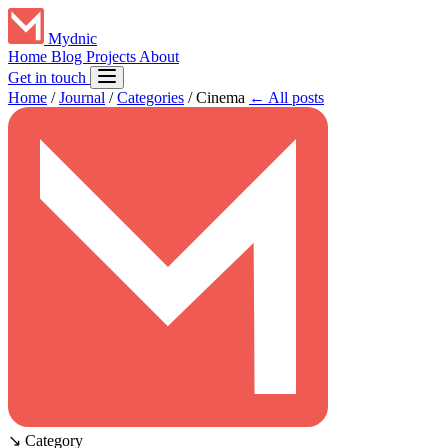
Mydnic
Home
Blog
Projects
About
Get in touch
Home
/
Journal
/
Categories
/
Cinema
← All posts
↘
Category