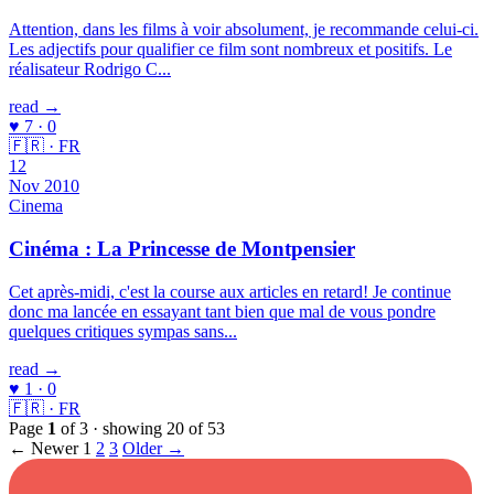
Attention, dans les films à voir absolument, je recommande celui-ci.
Les adjectifs pour qualifier ce film sont nombreux et positifs. Le
réalisateur Rodrigo C...
read →
♥ 7 · 0
🇫🇷 · FR
12
Nov 2010
Cinema
Cinéma : La Princesse de Montpensier
Cet après-midi, c'est la course aux articles en retard! Je continue
donc ma lancée en essayant tant bien que mal de vous pondre
quelques critiques sympas sans...
read →
♥ 1 · 0
🇫🇷 · FR
Page
1
of 3 · showing 20 of 53
← Newer
1
2
3
Older →