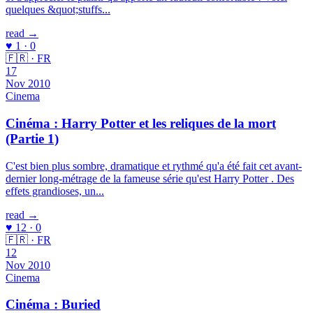
quelques &quot;stuffs...
read →
♥ 1 · 0
🇫🇷 · FR
17
Nov 2010
Cinema
Cinéma : Harry Potter et les reliques de la mort
(Partie 1)
C'est bien plus sombre, dramatique et rythmé qu'a été fait cet avant-
dernier long-métrage de la fameuse série qu'est Harry Potter . Des
effets grandioses, un...
read →
♥ 12 · 0
🇫🇷 · FR
12
Nov 2010
Cinema
Cinéma : Buried