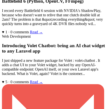
Battlefield 6 (Python, OpenCV, FFmpeg)
I record every Battlefield 6 session with NVIDIA's ShadowPlay,
because who doesn't want to relive that one clutch double kill at
2am? The problem is that &quot;recording everything&quot; very
quickly turns into a graveyard of 4K DVR files nobody wil...
♥ 1 · 0 comments
Read →
Web Development
Introducing Volet Chatbot: bring an AI chat widget
to any Laravel app
I just shipped a new feature package for Volet : volet-chatbot . It
adds a chat UI to your Volet widget, backed by any OpenAI-
compatible endpoint: OpenAI itself, or your own Laravel app's
backend. What is Volet, again? Volet is the customer...
♥ 5 · 0 comments
Read →