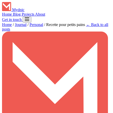
Mydnic
Home
Blog
Projects
About
Get in touch
Home
/
Journal
/
Personal
/
Recette pour petits pains
← Back to all
posts