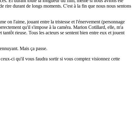
nces. Et durant toute la longueur du film, même si nous avions été
 de rire durant de longs moments. C'est à la fin que nous nous sentons
e on l'aime, jouant entre la tristesse et l'énervement (personnage
correctement qu'il s'impose à la caméra. Marion Cotillard, elle, m'a
et tantôt rieuse. Tous les acteurs se sentent bien entre eux et jouent
t ennuyant. Mais ça passe.
 ceux-ci qu'il vous faudra sortir si vous comptez visionnez cette