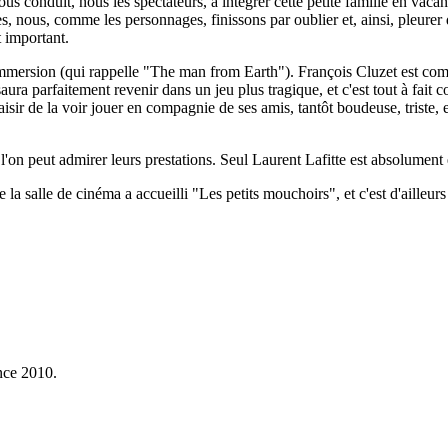
s conduit, nous les spectateurs, à intégrer cette petite famille en vaca
s, nous, comme les personnages, finissons par oublier et, ainsi, pleurer
 important.
immersion (qui rappelle "The man from Earth"). François Cluzet est comm
aura parfaitement revenir dans un jeu plus tragique, et c'est tout à fait 
laisir de la voir jouer en compagnie de ses amis, tantôt boudeuse, triste, 
ue l'on peut admirer leurs prestations. Seul Laurent Lafitte est absolumen
 salle de cinéma a accueilli "Les petits mouchoirs", et c'est d'ailleurs
nce 2010.