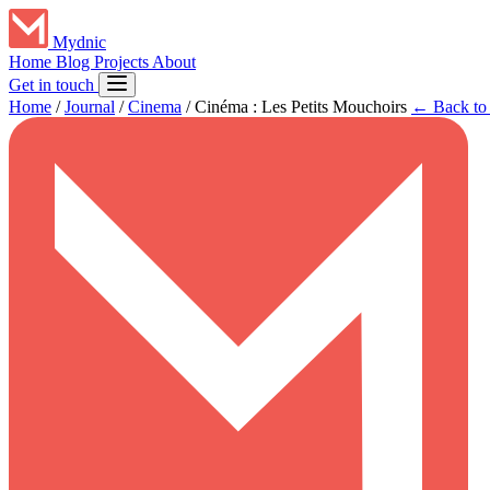
Mydnic
Home
Blog
Projects
About
Get in touch
Home
/
Journal
/
Cinema
/
Cinéma : Les Petits Mouchoirs
← Back to a