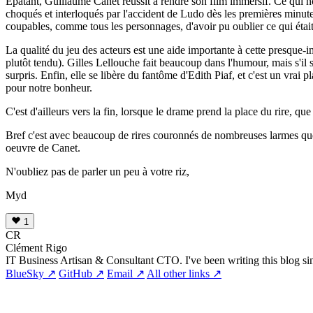
Épatant, Guillaume Canet réussit à rendre son film immersif. Ce qui nou
choqués et interloqués par l'accident de Ludo dès les premières minute
coupables, comme tous les personnages, d'avoir pu oublier ce qui était
La qualité du jeu des acteurs est une aide importante à cette presque-
plutôt tendu). Gilles Lellouche fait beaucoup dans l'humour, mais s'il s
surpris. Enfin, elle se libère du fantôme d'Edith Piaf, et c'est un vrai p
pour notre bonheur.
C'est d'ailleurs vers la fin, lorsque le drame prend la place du rire, q
Bref c'est avec beaucoup de rires couronnés de nombreuses larmes que la
oeuvre de Canet.
N'oubliez pas de parler un peu à votre riz,
Myd
1
CR
Clément Rigo
IT Business Artisan & Consultant CTO. I've been writing this blog si
BlueSky ↗
GitHub ↗
Email ↗
All other links ↗