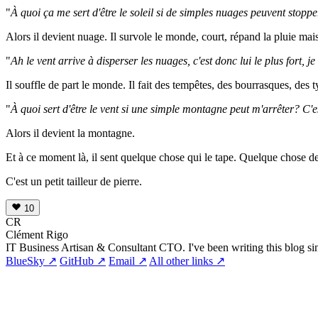
"
À quoi ça me sert d'être le soleil si de simples nuages peuvent stopper
Alors il devient nuage. Il survole le monde, court, répand la pluie mai
"
Ah le vent arrive à disperser les nuages, c'est donc lui le plus fort, je
Il souffle de part le monde. Il fait des tempêtes, des bourrasques, des 
"
À quoi sert d'être le vent si une simple montagne peut m'arrêter? C'est
Alors il devient la montagne.
Et à ce moment là, il sent quelque chose qui le tape. Quelque chose de pl
C'est un petit tailleur de pierre.
10
CR
Clément Rigo
IT Business Artisan & Consultant CTO. I've been writing this blog si
BlueSky ↗
GitHub ↗
Email ↗
All other links ↗