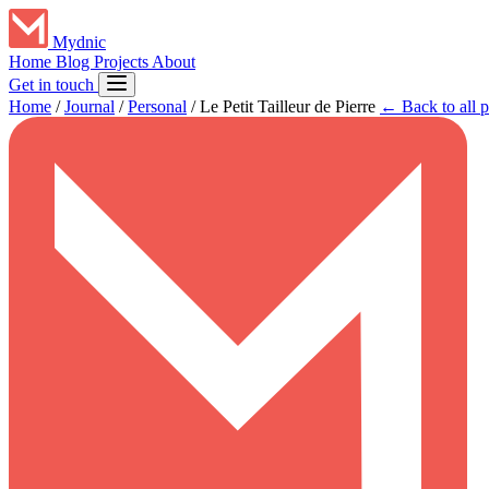
Mydnic
Home
Blog
Projects
About
Get in touch
Home
/
Journal
/
Personal
/
Le Petit Tailleur de Pierre
← Back to all p